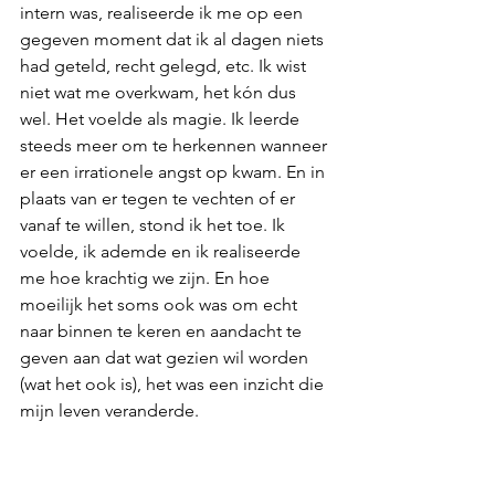
intern was, realiseerde ik me op een 
gegeven moment dat ik al dagen niets 
had geteld, recht gelegd, etc. Ik wist 
niet wat me overkwam, het kón dus 
wel. Het voelde als magie. Ik leerde 
steeds meer om te herkennen wanneer 
er een irrationele angst op kwam. En in 
plaats van er tegen te vechten of er 
vanaf te willen, stond ik het toe. Ik 
voelde, ik ademde en ik realiseerde 
me hoe krachtig we zijn. En hoe 
moeilijk het soms ook was om echt 
naar binnen te keren en aandacht te 
geven aan dat wat gezien wil worden 
(wat het ook is), het was een inzicht die 
mijn leven veranderde.
En als je nu mijn sloddervos skills ziet, 
is het lastig voor te stellen dat ik ooit 