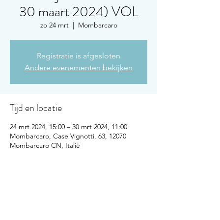
30 maart 2024) VOL
zo 24 mrt
  |  
Mombarcaro
Registratie is afgesloten
Andere evenementen bekijken
Tijd en locatie
24 mrt 2024, 15:00 – 30 mrt 2024, 11:00
Mombarcaro, Case Vignotti, 63, 12070
Mombarcaro CN, Italië
Over het evenement
Voor alle informatie over deze reis, klik 
hier
.