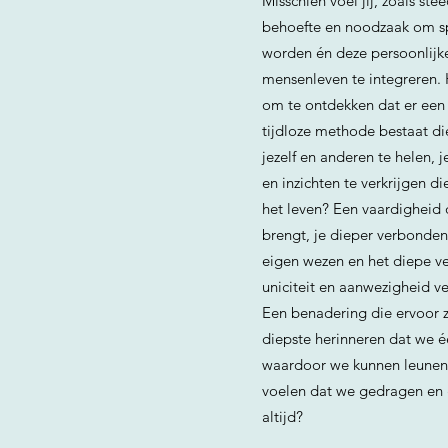
Misschien voel jij, zoals st
behoefte en noodzaak om sp
worden én deze persoonlijke
mensenleven te integreren. 
om te ontdekken dat er ee
tijdloze methode bestaat di
jezelf en anderen te helen, je
en inzichten te verkrijgen di
het leven? Een vaardigheid di
brengt, je dieper verbonden
eigen wezen en het diepe v
uniciteit en aanwezigheid ve
Een benadering die ervoor z
diepste herinneren dat we éé
waardoor we kunnen leunen i
voelen dat we gedragen en
altijd?