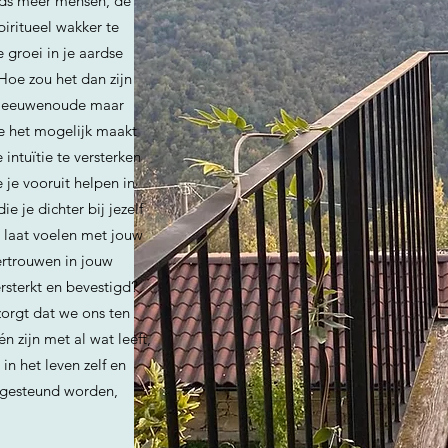
eeds meer mensen, de
iritueel wakker te
 groei in je aardse
Hoe zou het dan zijn
n eeuwenoude maar
e het mogelijk maakt
 intuïtie te versterken
e je vooruit helpen in
e je dichter bij jezelf
 laat voelen met jouw
ertrouwen in jouw
rsterkt en bevestigd?
orgt dat we ons ten
n zijn met al wat leeft,
n het leven zelf en
 gesteund worden,