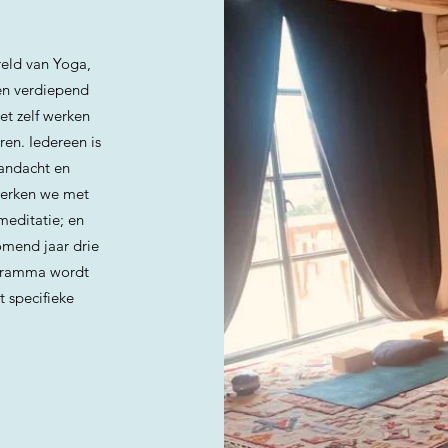
reld van Yoga,
en verdiepend
t zelf werken
ren. Iedereen is
aandacht en
werken we met
meditatie; en
omend jaar drie
OVER DEZE WEEK
ogramma wordt
 specifieke