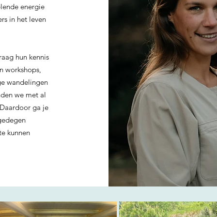
elende energie
rs in het leven
raag hun kennis
en workshops,
ige wandelingen
inden we met al
 Daardoor ga je
 gedegen
 te kunnen