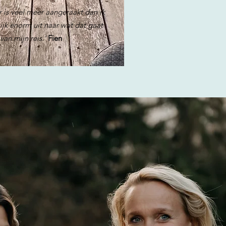
 is veel meer aangeraakt dan ik
ijk enorm uit naar wat dat gaat
van mijn reis.'
Fien