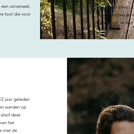
 een universeel,
'Wat een week! Er
e tool die voor
kon bevatten en k
doen met de rest 
12 jaar geleden
den werden op
 alsof deze
van het
e met de