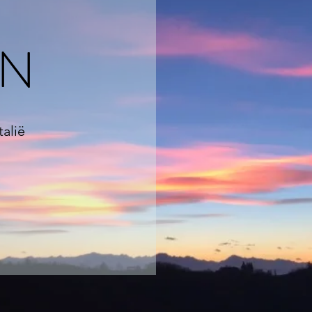
EN
talië