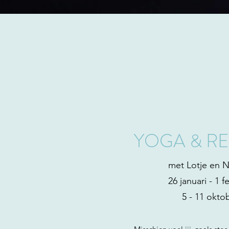
YOGA & REI
met Lotje en Ne
26 januari - 1 f
5 - 11 okto