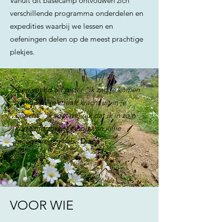
Vanuit dit basecamp ontvouwen zich
verschillende programma onderdelen en
expedities waarbij we lessen en
oefeningen delen op de meest prachtige
plekjes.
'Een vriend zei gister “ik zag je komen
aanlopen, je straalt kracht uit in je
gezicht”. Ik voel mij rijk dat ik in zo’n
korte tijd zoveel moois van jullie
meegekregen heb.'
Diana
VOOR WIE