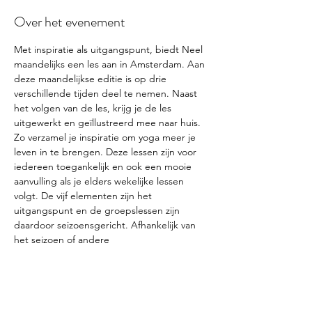
Over het evenement
Met inspiratie als uitgangspunt, biedt Neel 
maandelijks een les aan in Amsterdam. Aan 
deze maandelijkse editie is op drie 
verschillende tijden deel te nemen. Naast 
het volgen van de les, krijg je de les 
uitgewerkt en geïllustreerd mee naar huis. 
Zo verzamel je inspiratie om yoga meer je 
leven in te brengen. Deze lessen zijn voor 
iedereen toegankelijk en ook een mooie 
aanvulling als je elders wekelijke lessen 
volgt. De vijf elementen zijn het 
uitgangspunt en de groepslessen zijn 
daardoor seizoensgericht. Afhankelijk van 
het seizoen of andere 
natuuromstandigheden in en om ons heen, 
wisselen in de lessen inspanning en 
ontspanning elkaar af voor meer balans in 
lichaam en geest. Voor inspiratie en groei 