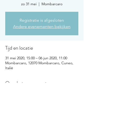
zo 31 mei
  |  
Mombarcaro
Registratie is afgesloten
Andere evenementen bekijken
Tijd en locatie
31 mei 2020, 15:00 – 06 jun 2020, 11:00
Mombarcaro, 12070 Mombarcaro, Cuneo,
Italië
Over het evenement
Meer informatie en inschrijven, klik 
hier
. 