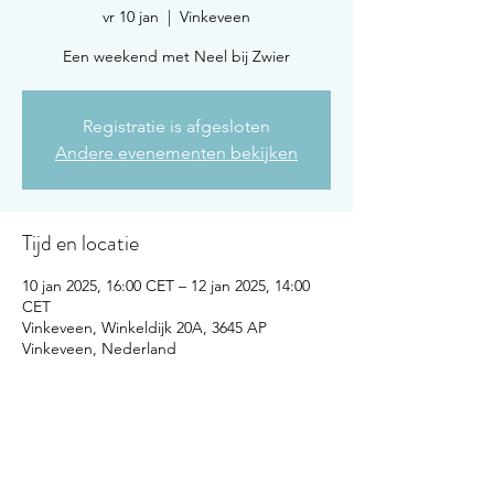
vr 10 jan
  |  
Vinkeveen
Een weekend met Neel bij Zwier
Registratie is afgesloten
Andere evenementen bekijken
Tijd en locatie
10 jan 2025, 16:00 CET – 12 jan 2025, 14:00
CET
Vinkeveen, Winkeldijk 20A, 3645 AP
Vinkeveen, Nederland
Over het evenement
Lees 
hier
 alles over dit weekend.