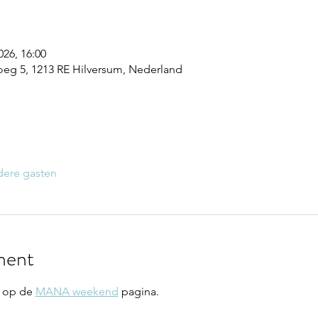
026, 16:00
g 5, 1213 RE Hilversum, Nederland
dere gasten
ment
 op de 
MANA weekend
 pagina.